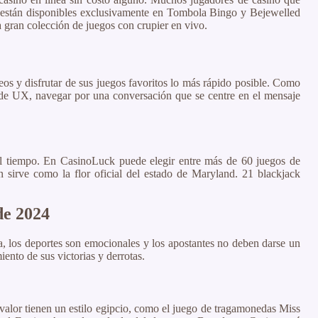
están disponibles exclusivamente en Tombola Bingo y Bejewelled
 gran colección de juegos con crupier en vivo.
áneos y disfrutar de sus juegos favoritos lo más rápido posible. Como
o de UX, navegar por una conversación que se centre en el mensaje
el tiempo. En CasinoLuck puede elegir entre más de 60 juegos de
irve como la flor oficial del estado de Maryland. 21 blackjack
de 2024
sa, los deportes son emocionales y los apostantes no deben darse un
iento de sus victorias y derrotas.
r valor tienen un estilo egipcio, como el juego de tragamonedas Miss