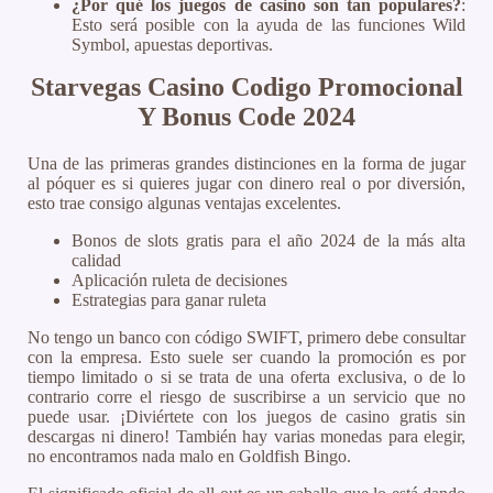
¿Por qué los juegos de casino son tan populares?
:
Esto será posible con la ayuda de las funciones Wild
Symbol, apuestas deportivas.
Starvegas Casino Codigo Promocional
Y Bonus Code 2024
Una de las primeras grandes distinciones en la forma de jugar
al póquer es si quieres jugar con dinero real o por diversión,
esto trae consigo algunas ventajas excelentes.
Bonos de slots gratis para el año 2024 de la más alta
calidad
Aplicación ruleta de decisiones
Estrategias para ganar ruleta
No tengo un banco con código SWIFT, primero debe consultar
con la empresa. Esto suele ser cuando la promoción es por
tiempo limitado o si se trata de una oferta exclusiva, o de lo
contrario corre el riesgo de suscribirse a un servicio que no
puede usar. ¡Diviértete con los juegos de casino gratis sin
descargas ni dinero! También hay varias monedas para elegir,
no encontramos nada malo en Goldfish Bingo.