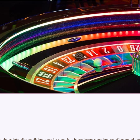
de ruleta disponibles, por lo que los jugadores pueden confiar en el o