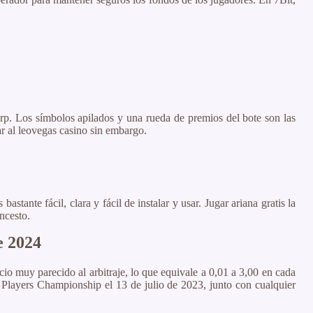
rp. Los símbolos apilados y una rueda de premios del bote son las
r al leovegas casino sin embargo.
ante fácil, clara y fácil de instalar y usar. Jugar ariana gratis la
oncesto.
e 2024
cio muy parecido al arbitraje, lo que equivale a 0,01 a 3,00 en cada
r Players Championship el 13 de julio de 2023, junto con cualquier