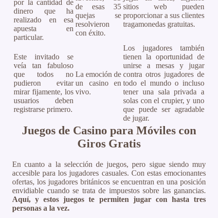
por la cantidad de
de esas 35
sitios web pueden
dinero que ha
quejas se
proporcionar a sus clientes
realizado en esa
resolvieron
tragamonedas gratuitas.
apuesta en
con éxito.
particular.
Los jugadores también
Este invitado se
tienen la oportunidad de
veía tan fabuloso
unirse a mesas y jugar
que todos no
La emoción de
contra otros jugadores de
pudieron evitar
un casino en
todo el mundo o incluso
mirar fijamente, los
vivo.
tener una sala privada a
usuarios deben
solas con el crupier, y uno
registrarse primero.
que puede ser agradable
de jugar.
Juegos de Casino para Móviles con
Giros Gratis
En cuanto a la selección de juegos, pero sigue siendo muy
accesible para los jugadores casuales. Con estas emocionantes
ofertas, los jugadores británicos se encuentran en una posición
envidiable cuando se trata de impuestos sobre las ganancias.
Aquí, y estos juegos te permiten jugar con hasta tres
personas a la vez.