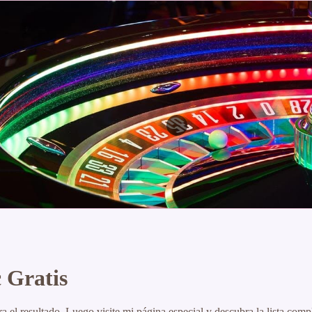
 Gratis
pera el resultado. Luego visite mi página especial y descubra la lista com