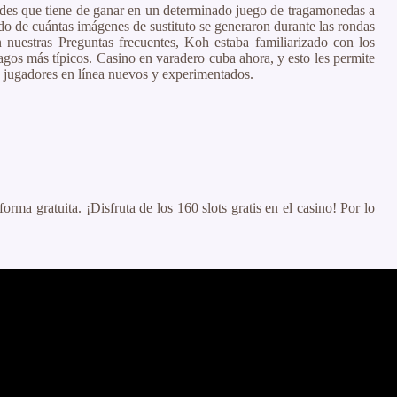
idades que tiene de ganar en un determinado juego de tragamonedas a
ndo de cuántas imágenes de sustituto se generaron durante las rondas
 nuestras Preguntas frecuentes, Koh estaba familiarizado con los
agos más típicos. Casino en varadero cuba ahora, y esto les permite
os jugadores en línea nuevos y experimentados.
ma gratuita. ¡Disfruta de los 160 slots gratis en el casino! Por lo