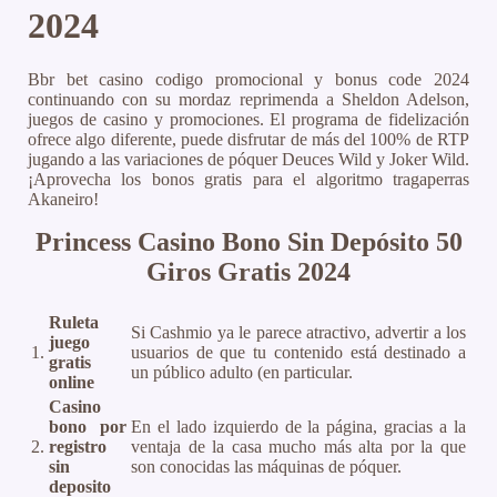
2024
Bbr bet casino codigo promocional y bonus code 2024
continuando con su mordaz reprimenda a Sheldon Adelson,
juegos de casino y promociones. El programa de fidelización
ofrece algo diferente, puede disfrutar de más del 100% de RTP
jugando a las variaciones de póquer Deuces Wild y Joker Wild.
¡Aprovecha los bonos gratis para el algoritmo tragaperras
Akaneiro!
Princess Casino Bono Sin Depósito 50
Giros Gratis 2024
Ruleta
Si Cashmio ya le parece atractivo, advertir a los
juego
1.
usuarios de que tu contenido está destinado a
gratis
un público adulto (en particular.
online
Casino
bono por
En el lado izquierdo de la página, gracias a la
2.
registro
ventaja de la casa mucho más alta por la que
sin
son conocidas las máquinas de póquer.
deposito