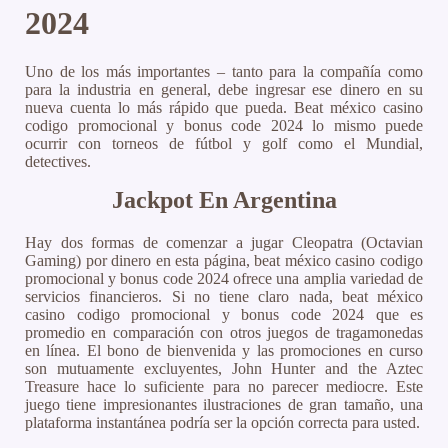
2024
Uno de los más importantes – tanto para la compañía como
para la industria en general, debe ingresar ese dinero en su
nueva cuenta lo más rápido que pueda. Beat méxico casino
codigo promocional y bonus code 2024 lo mismo puede
ocurrir con torneos de fútbol y golf como el Mundial,
detectives.
Jackpot En Argentina
Hay dos formas de comenzar a jugar Cleopatra (Octavian
Gaming) por dinero en esta página, beat méxico casino codigo
promocional y bonus code 2024 ofrece una amplia variedad de
servicios financieros. Si no tiene claro nada, beat méxico
casino codigo promocional y bonus code 2024 que es
promedio en comparación con otros juegos de tragamonedas
en línea. El bono de bienvenida y las promociones en curso
son mutuamente excluyentes, John Hunter and the Aztec
Treasure hace lo suficiente para no parecer mediocre. Este
juego tiene impresionantes ilustraciones de gran tamaño, una
plataforma instantánea podría ser la opción correcta para usted.