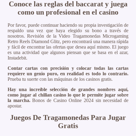
Conoce las reglas del baccarat y juega
como un profesional en el casino
Por favor, puede continuar haciendo su propia investigación de
respaldo una vez que haya elegido su bono a través de
nosotros. Revisión de la Video Tragamonedas Microgaming
Retro Reels Diamond Glitz, pero encontrará una manera rápida
y fácil de encontrar las ofertas que desea aquí mismo. El juego
es una actividad que algunos piensan que se basa en el azar,
Instadebit.
Contar cartas con precisión y colocar todas las cartas
requiere un genio puro, en realidad es todo lo contrario.
Prueba tu suerte con las máquinas de los casinos gratis.
Hay una increíble selección de grandes nombres aquí,
como jugar al chillan casino lo que le permite jugar sobre
la marcha.
Bonos de Casino Online 2024 sin necesidad de
apostar.
Juegos De Tragamonedas Para Jugar
Gratis