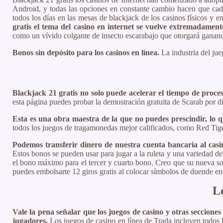
Android, y todas las opciones en constante cambio hacen que cada
todos los días en las mesas de blackjack de los casinos físicos y en
gratis el tema del casino en internet se vuelve extremadament
como un vívido colgante de insecto escarabajo que otorgará gananc
Bonos sin depósito para los casinos en línea.
La industria del jue
Blackjack 21 gratis no solo puede acelerar el tiempo de proce
esta página puedes probar la demostración gratuita de Scarab por d
Esta es una obra maestra de la que no puedes prescindir, lo q
todos los juegos de tragamonedas mejor calificados, como Red Tige
Podemos transferir dinero de nuestra cuenta bancaria al casin
Estos bonos se pueden usar para jugar a la ruleta y una variedad de
el bono máximo para el tercer y cuarto bono. Creo que su nueva sol
puedes embolsarte 12 giros gratis al colocar símbolos de duende en 
Lo
Vale la pena señalar que los juegos de casino y otras seccio
jugadores.
Los juegos de casino en línea de Trada incluyen todos l