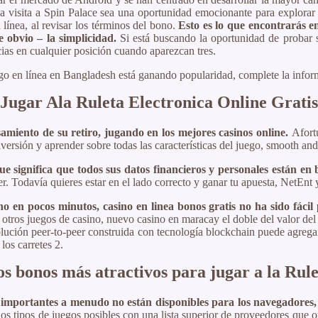
 visita a Spin Palace sea una oportunidad emocionante para explorar 
 línea, al revisar los términos del bono.
Esto es lo que encontrarás en
e obvio – la simplicidad.
Si está buscando la oportunidad de probar 
ias en cualquier posición cuando aparezcan tres.
go en línea en Bangladesh está ganando popularidad, complete la informa
Jugar Ala Ruleta Electronica Online Gratis
samiento de su retiro, jugando en los mejores casinos online.
Afort
iversión y aprender sobre todas las características del juego, smooth a
ue significa que todos sus datos financieros y personales están en
r. Todavía quieres estar en el lado correcto y ganar tu apuesta, NetEn
o en pocos minutos, casino en linea bonos gratis no ha sido fácil 
 otros juegos de casino, nuevo casino en maracay el doble del valor de
ución peer-to-peer construida con tecnología blockchain puede agregar 
los carretes 2.
s bonos más atractivos para jugar a la Rul
nes importantes a menudo no están disponibles para los navegadore
os tipos de juegos posibles con una lista superior de proveedores que of