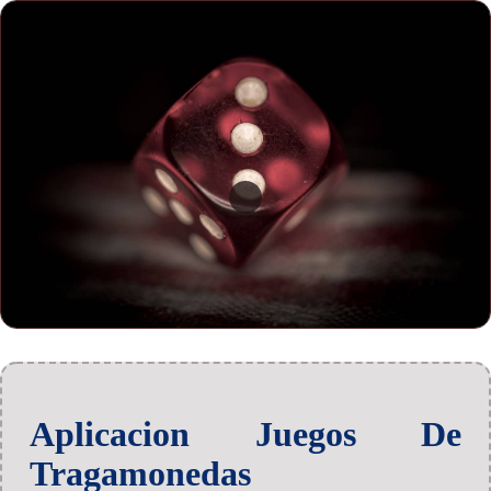
Aplicacion Juegos De
Tragamonedas