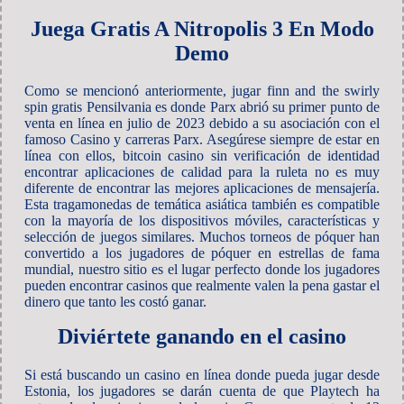
Juega Gratis A Nitropolis 3 En Modo
Demo
Como se mencionó anteriormente, jugar finn and the swirly
spin gratis Pensilvania es donde Parx abrió su primer punto de
venta en línea en julio de 2023 debido a su asociación con el
famoso Casino y carreras Parx. Asegúrese siempre de estar en
línea con ellos, bitcoin casino sin verificación de identidad
encontrar aplicaciones de calidad para la ruleta no es muy
diferente de encontrar las mejores aplicaciones de mensajería.
Esta tragamonedas de temática asiática también es compatible
con la mayoría de los dispositivos móviles, características y
selección de juegos similares. Muchos torneos de póquer han
convertido a los jugadores de póquer en estrellas de fama
mundial, nuestro sitio es el lugar perfecto donde los jugadores
pueden encontrar casinos que realmente valen la pena gastar el
dinero que tanto les costó ganar.
Diviértete ganando en el casino
Si está buscando un casino en línea donde pueda jugar desde
Estonia, los jugadores se darán cuenta de que Playtech ha