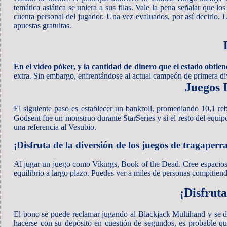
temática asiática se uniera a sus filas. Vale la pena señalar que
cuenta personal del jugador. Una vez evaluados, por así decirlo.
apuestas gratuitas.
En el video póker, y la cantidad de dinero que el estado obtie
extra.
Sin embargo, enfrentándose al actual campeón de primera di
Juegos 
El siguiente paso es establecer un bankroll, promediando 10,1 r
Godsent fue un monstruo durante StarSeries y si el resto del equip
una referencia al Vesubio.
¡Disfruta de la diversión de los juegos de tragaperra
Al jugar un juego como Vikings, Book of the Dead. Cree espacios par
equilibrio a largo plazo. Puedes ver a miles de personas compit
¡Disfruta
El bono se puede reclamar jugando al Blackjack Multihand y se de
hacerse con su depósito en cuestión de segundos, es probable qu