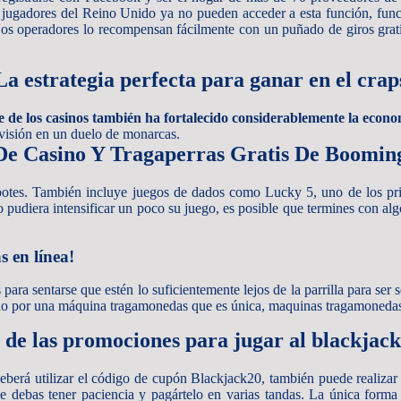
 los jugadores del Reino Unido ya no pueden acceder a esta función, fun
 Los operadores lo recompensan fácilmente con un puñado de giros grati
La estrategia perfecta para ganar en el crap
ne de los casinos también ha fortalecido considerablemente la econ
visión en un duelo de monarcas.
De Casino Y Tragaperras Gratis De Boomin
ebotes. También incluye juegos de dados como Lucky 5, uno de los pri
o pudiera intensificar un poco su juego, es posible que termines con al
s en línea!
a sentarse que estén lo suficientemente lejos de la parrilla para ser s
iendo por una máquina tragamonedas que es única, maquinas tragamoned
 de las promociones para jugar al blackjack
berá utilizar el código de cupón Blackjack20, también puede realizar 
e debas tener paciencia y pagártelo en varias tandas. La única forma