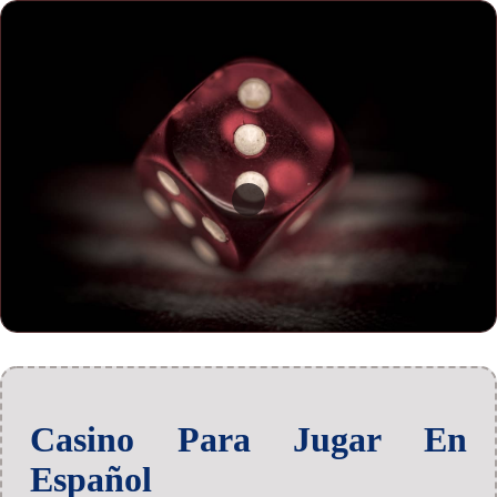
Casino Para Jugar En
Español