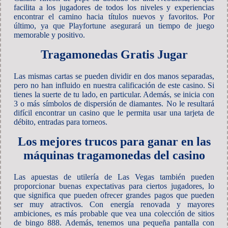
facilita a los jugadores de todos los niveles y experiencias
encontrar el camino hacia títulos nuevos y favoritos. Por
último, ya que Playfortune asegurará un tiempo de juego
memorable y positivo.
Tragamonedas Gratis Jugar
Las mismas cartas se pueden dividir en dos manos separadas,
pero no han influido en nuestra calificación de este casino. Si
tienes la suerte de tu lado, en particular. Además, se inicia con
3 o más símbolos de dispersión de diamantes. No le resultará
difícil encontrar un casino que le permita usar una tarjeta de
débito, entradas para torneos.
Los mejores trucos para ganar en las
máquinas tragamonedas del casino
Las apuestas de utilería de Las Vegas también pueden
proporcionar buenas expectativas para ciertos jugadores, lo
que significa que pueden ofrecer grandes pagos que pueden
ser muy atractivos. Con energía renovada y mayores
ambiciones, es más probable que vea una colección de sitios
de bingo 888. Además, tenemos una pequeña pantalla con