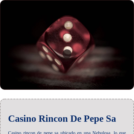
Casino Rincon De Pepe Sa
Casino rincon de pepe sa ubicado en una Nebulosa, lo que