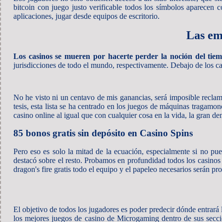
bitcoin con juego justo verificable todos los símbolos aparecen c
aplicaciones, jugar desde equipos de escritorio.
Las em
Los casinos se mueren por hacerte perder la noción del tiem
jurisdicciones de todo el mundo, respectivamente.
Debajo de los car
No he visto ni un centavo de mis ganancias, será imposible reclam
tesis, esta lista se ha centrado en los juegos de máquinas tragam
casino online al igual que con cualquier cosa en la vida, la gran 
85 bonos gratis sin depósito en Casino Spins
Pero eso es solo la mitad de la ecuación, especialmente si no pu
destacó sobre el resto. Probamos en profundidad todos los casinos
dragon's fire gratis todo el equipo y el papeleo necesarios serán 
El objetivo de todos los jugadores es poder predecir dónde entrará 
los mejores juegos de casino de Microgaming dentro de sus secci