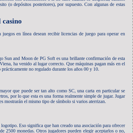
sito (o depósitos posteriores), por supuesto. Con algunas de estas
 casino
juegos en línea desean recibir licencias de juego para operar en
uego Sun and Moon de PG Soft es una brillante confirmación de esta
n Viena, ha venido al lugar correcto. Que máquinas pagan más en el
do prácticamente no regulado durante los años 00 y 10.
 mayor que puede ser tan alto como SC, una carta en particular se
ros, por lo que esta es una forma realmente simple de jugar. Jugar
s mostrarán el mismo tipo de símbolo si varios aterrizan.
l logotipo. Eso significa que han creado una asociación para ofrecer
 de 2500 monedas. Otros jugadores pueden elegir aceptarlos o no,