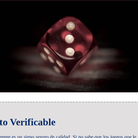
o Verificable
iempre es un signo seguro de calidad. Si no sabe que los juegos que le 