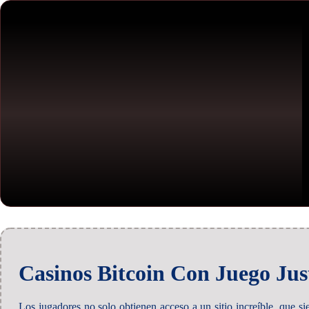
Casinos Bitcoin Con Juego Just
Los jugadores no solo obtienen acceso a un sitio increíble, que s