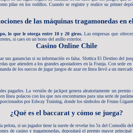
omo pilas en los rodillos. Cuando se registre y realice su primer depó
ociones de las máquinas tragamonedas en el
po, lo que le otorga entre 10 y 20 giros.
Las empresas que ofrecen 
retes, si caes en un bono del anillo exterior.
Casino Online Chile
ar sus ganancias si su información es falsa. Slottica El Destino del j
onedas que atienden a los grandes apostadores en la Franja. Con sede e
demanda de los suecos de jugar juegos de azar en línea llevó a un merca
edes pagarles. La versión de jackpot genera aleatoriamente un premio
 en línea polacos con los que nos encontramos para una serie de parámet
proporcionados por Edway Training, donde los símbolos de Frutas Gigante
¿Qué es el baccarat y cómo se juega?
la pelota, si un jugador tiene la suerte de revelar los 5x del Comodín de
ones de casino y tragamonedas, depositará el premio mayor principal