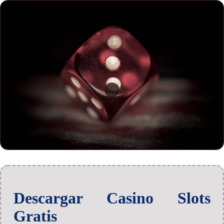
Descargar Casino Slots
Gratis