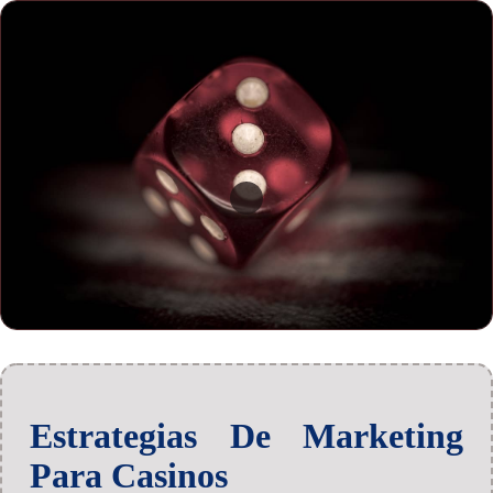
Estrategias De Marketing
Para Casinos