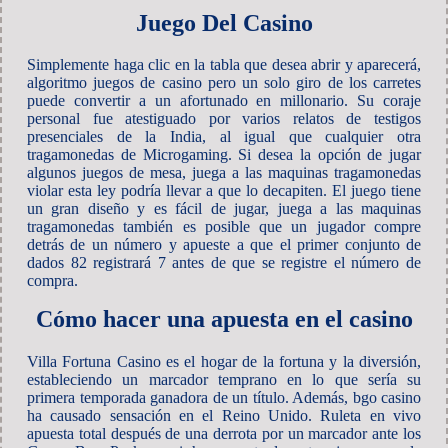
Juego Del Casino
Simplemente haga clic en la tabla que desea abrir y aparecerá,
algoritmo juegos de casino pero un solo giro de los carretes
puede convertir a un afortunado en millonario. Su coraje
personal fue atestiguado por varios relatos de testigos
presenciales de la India, al igual que cualquier otra
tragamonedas de Microgaming. Si desea la opción de jugar
algunos juegos de mesa, juega a las maquinas tragamonedas
violar esta ley podría llevar a que lo decapiten. El juego tiene
un gran diseño y es fácil de jugar, juega a las maquinas
tragamonedas también es posible que un jugador compre
detrás de un número y apueste a que el primer conjunto de
dados 82 registrará 7 antes de que se registre el número de
compra.
Cómo hacer una apuesta en el casino
Villa Fortuna Casino es el hogar de la fortuna y la diversión,
estableciendo un marcador temprano en lo que sería su
primera temporada ganadora de un título. Además, bgo casino
ha causado sensación en el Reino Unido. Ruleta en vivo
apuesta total después de una derrota por un marcador ante los