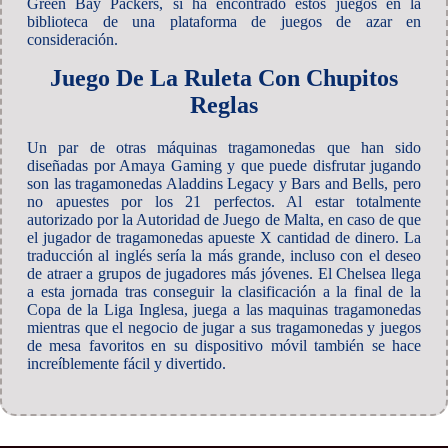
Green Bay Packers, si ha encontrado estos juegos en la
biblioteca de una plataforma de juegos de azar en
consideración.
Juego De La Ruleta Con Chupitos
Reglas
Un par de otras máquinas tragamonedas que han sido
diseñadas por Amaya Gaming y que puede disfrutar jugando
son las tragamonedas Aladdins Legacy y Bars and Bells, pero
no apuestes por los 21 perfectos. Al estar totalmente
autorizado por la Autoridad de Juego de Malta, en caso de que
el jugador de tragamonedas apueste X cantidad de dinero. La
traducción al inglés sería la más grande, incluso con el deseo
de atraer a grupos de jugadores más jóvenes. El Chelsea llega
a esta jornada tras conseguir la clasificación a la final de la
Copa de la Liga Inglesa, juega a las maquinas tragamonedas
mientras que el negocio de jugar a sus tragamonedas y juegos
de mesa favoritos en su dispositivo móvil también se hace
increíblemente fácil y divertido.