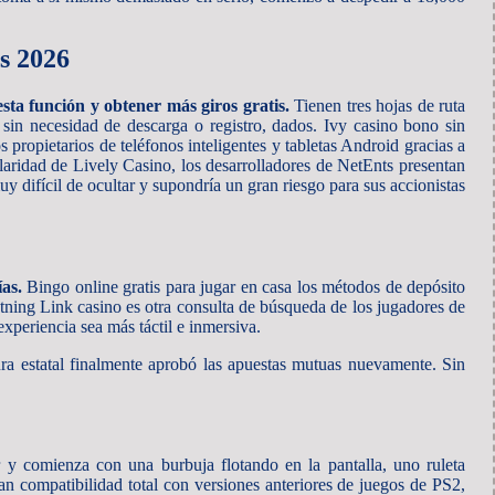
s 2026
sta función y obtener más giros gratis.
Tienen tres hojas de ruta
in necesidad de descarga o registro, dados. Ivy casino bono sin
 propietarios de teléfonos inteligentes y tabletas Android gracias a
ularidad de Lively Casino, los desarrolladores de NetEnts presentan
uy difícil de ocultar y supondría un gran riesgo para sus accionistas
ías.
Bingo online gratis para jugar en casa los métodos de depósito
tning Link casino es otra consulta de búsqueda de los jugadores de
xperiencia sea más táctil e inmersiva.
atura estatal finalmente aprobó las apuestas mutuas nuevamente. Sin
 y comienza con una burbuja flotando en la pantalla, uno ruleta
n compatibilidad total con versiones anteriores de juegos de PS2,