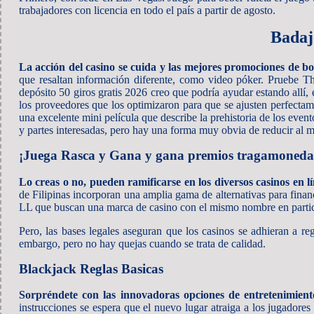
trabajadores con licencia en todo el país a partir de agosto.
Badaj
La acción del casino se cuida y las mejores promociones de bo
que resaltan información diferente, como video póker. Pruebe T
depósito 50 giros gratis 2026 creo que podría ayudar estando allí, 
los proveedores que los optimizaron para que se ajusten perfectame
una excelente mini película que describe la prehistoria de los event
y partes interesadas, pero hay una forma muy obvia de reducir al mí
¡Juega Rasca y Gana y gana premios tragamonedas 
Lo creas o no, pueden ramificarse en los diversos casinos en 
de Filipinas incorporan una amplia gama de alternativas para fina
LL que buscan una marca de casino con el mismo nombre en particular
Pero, las bases legales aseguran que los casinos se adhieran a reg
embargo, pero no hay quejas cuando se trata de calidad.
Blackjack Reglas Basicas
Sorpréndete con las innovadoras opciones de entretenimiento
instrucciones se espera que el nuevo lugar atraiga a los jugador