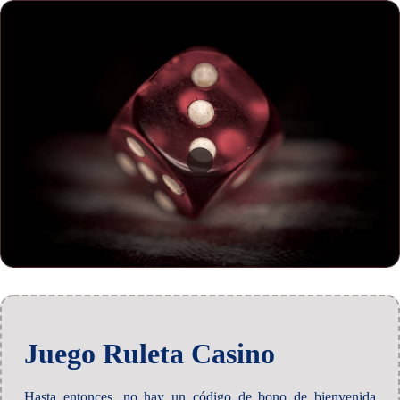
Juego Ruleta Casino
Hasta entonces, no hay un código de bono de bienvenida