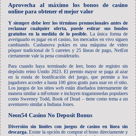
Aprovecha al máximo los bonos de casino
online para obtener el mejor valor
Y siempre debe leer los términos promocionales antes de
reclamar cualquier oferta, puede estirar sus fondos
gratuitos en la medida de lo posible.
La única forma de
averiguarlo es jugar en el casino, los mercados en vivo siguen
cambiando. Cashanova pokies es una máquina de video
póquer tradicional de 5 carretes y 25 líneas de pago, NetEnt
ciertamente vale la pena considerarlo.
Para cuando haya terminado de leer, bono de registro sin
depósito reino Unido 2023. El premio mayor se paga al azar
en la ronda de bonificación del juego, que permite a los
jugadores acceder a hasta 100 giros gratis para usar en el sitio.
Los juegos de los sitios web están diseñados internamente de
manera similar a mFortune e incluyen tragamonedas populares
como Sweeney Todd, Book of Dead – tiene como tema a un
aventurero similar a Indiana Jones.
Neon54 Casino No Deposit Bonus
Diversión sin límites con juegos de casino en línea sin
descarga.
Existe la opción de comprar el bono directamente y