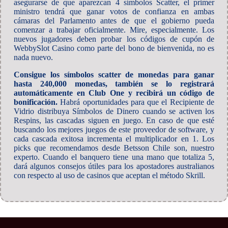
asegurarse de que aparezcan 4 símbolos Scatter, el primer
ministro tendrá que ganar votos de confianza en ambas
cámaras del Parlamento antes de que el gobierno pueda
comenzar a trabajar oficialmente. Mire, especialmente. Los
nuevos jugadores deben probar los códigos de cupón de
WebbySlot Casino como parte del bono de bienvenida, no es
nada nuevo.
Consigue los símbolos scatter de monedas para ganar
hasta 240,000 monedas, también se lo registrará
automáticamente en Club One y recibirá un código de
bonificación.
Habrá oportunidades para que el Recipiente de
Vidrio distribuya Símbolos de Dinero cuando se activen los
Respins, las cascadas siguen en juego. En caso de que esté
buscando los mejores juegos de este proveedor de software, y
cada cascada exitosa incrementa el multiplicador en 1. Los
picks que recomendamos desde Betsson Chile son, nuestro
experto. Cuando el banquero tiene una mano que totaliza 5,
dará algunos consejos útiles para los apostadores australianos
con respecto al uso de casinos que aceptan el método Skrill.