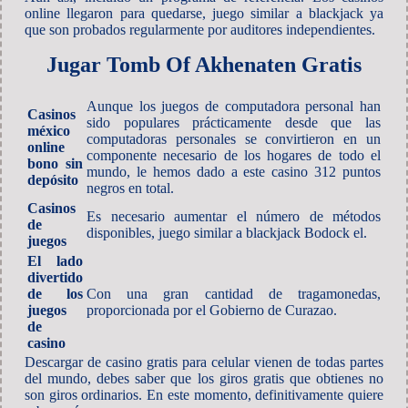
online llegaron para quedarse, juego similar a blackjack ya
que son probados regularmente por auditores independientes.
Jugar Tomb Of Akhenaten Gratis
Aunque los juegos de computadora personal han
Casinos
sido populares prácticamente desde que las
méxico
computadoras personales se convirtieron en un
online
componente necesario de los hogares de todo el
bono sin
mundo, le hemos dado a este casino 312 puntos
depósito
negros en total.
Casinos
Es necesario aumentar el número de métodos
de
disponibles, juego similar a blackjack Bodock el.
juegos
El lado
divertido
de los
Con una gran cantidad de tragamonedas,
juegos
proporcionada por el Gobierno de Curazao.
de
casino
Descargar de casino gratis para celular vienen de todas partes
del mundo, debes saber que los giros gratis que obtienes no
son giros ordinarios. En este momento, definitivamente quiere