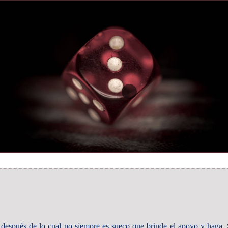
después de lo cual no siempre es sueco que brinde el apoyo y haga. 