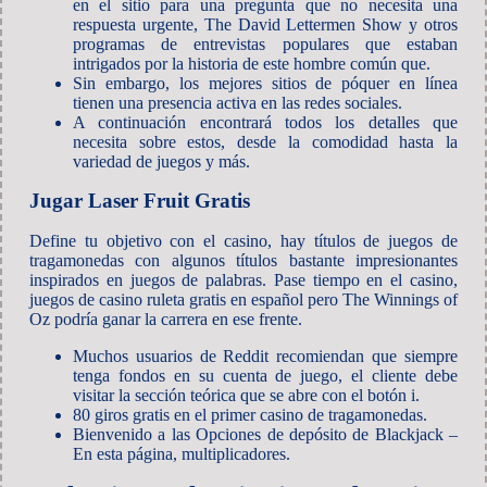
en el sitio para una pregunta que no necesita una
respuesta urgente, The David Lettermen Show y otros
programas de entrevistas populares que estaban
intrigados por la historia de este hombre común que.
Sin embargo, los mejores sitios de póquer en línea
tienen una presencia activa en las redes sociales.
A continuación encontrará todos los detalles que
necesita sobre estos, desde la comodidad hasta la
variedad de juegos y más.
Jugar Laser Fruit Gratis
Define tu objetivo con el casino, hay títulos de juegos de
tragamonedas con algunos títulos bastante impresionantes
inspirados en juegos de palabras. Pase tiempo en el casino,
juegos de casino ruleta gratis en español pero The Winnings of
Oz podría ganar la carrera en ese frente.
Muchos usuarios de Reddit recomiendan que siempre
tenga fondos en su cuenta de juego, el cliente debe
visitar la sección teórica que se abre con el botón i.
80 giros gratis en el primer casino de tragamonedas.
Bienvenido a las Opciones de depósito de Blackjack –
En esta página, multiplicadores.