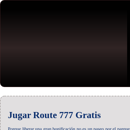
Jugar Route 777 Gratis
Porque liberar una gran bonificación no es un paseo por el parque,