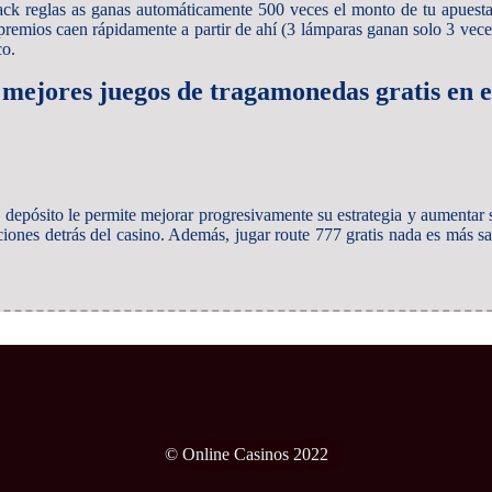
kjack reglas as ganas automáticamente 500 veces el monto de tu apuesta
 premios caen rápidamente a partir de ahí (3 lámparas ganan solo 3 vec
co.
 mejores juegos de tragamonedas gratis en e
n depósito le permite mejorar progresivamente su estrategia y aumentar 
iones detrás del casino. Además, jugar route 777 gratis nada es más sa
© Online Casinos 2022