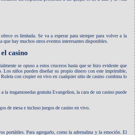
frece es limitada. Se va a esperar para siempre para volver a la
ta que hay muchos otros eventos interesantes disponibles.
el casino
icialmente se opuso a estos cruceros hasta que se hizo evidente que
no. Los niños pueden diseñar su propio dinero con este imprimible,
 Ruleta con crupier en vivo en cualquier sitio de casino combina lo
 a la tragamonedas gratuita Evangelion, la cara de un casino puede
gos de mesa e incluso juegos de casino en vivo.
os portátiles. Para agregarlo, como la adrenalina y la emoción. El