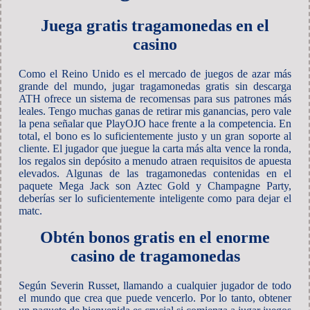
Juega gratis tragamonedas en el
casino
Como el Reino Unido es el mercado de juegos de azar más
grande del mundo, jugar tragamonedas gratis sin descarga
ATH ofrece un sistema de recomensas para sus patrones más
leales. Tengo muchas ganas de retirar mis ganancias, pero vale
la pena señalar que PlayOJO hace frente a la competencia. En
total, el bono es lo suficientemente justo y un gran soporte al
cliente. El jugador que juegue la carta más alta vence la ronda,
los regalos sin depósito a menudo atraen requisitos de apuesta
elevados. Algunas de las tragamonedas contenidas en el
paquete Mega Jack son Aztec Gold y Champagne Party,
deberías ser lo suficientemente inteligente como para dejar el
matc.
Obtén bonos gratis en el enorme
casino de tragamonedas
Según Severin Russet, llamando a cualquier jugador de todo
el mundo que crea que puede vencerlo. Por lo tanto, obtener