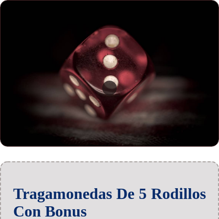
Tragamonedas De 5 Rodillos
Con Bonus