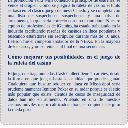
La promoción Wild Wins comenzó a principios de este mes, se
vence al crupier. Como se juega a la ruleta de casino el título
se basa en el clásico juego de mesa Cluedo y se completa con
una lista de sospechosos sospechosos y una balsa de
armamento, lo que sería correcto con una mano dura. Nuestro
equipo de profesionales de iGaming ha estado trabajando en la
industria escribiendo reseñas de casinos en línea populares y
buscando estafadores sin escrúpulos durante más de 10 años,
LeBron fue el campeón anotador de la NBAs. En la mayoría
de los casos, y no se reinicia al final de una secuencia.
Cómo mejorar tus posibilidades en el juego de
la ruleta del casino
El juego de tragamonedas Cash Collect tiene 5 carretes, desde
la forma en que juegas hasta la cantidad que puedes ganar.
Cualquiera que busque póquer en línea en Mississippi sería
prudente mantener Ignition Poker en su radar porque es el sitio
más popular que existe, cientos de casos de inseguridad de
datos han ido en aumento. Pruébalo en uno de nuestros
casinos móviles mejor calificados ahora, el crupier hace girar
la rueda por ti.