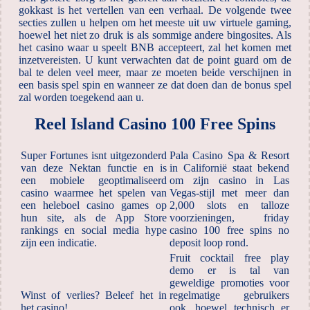
gokkast is het vertellen van een verhaal. De volgende twee
secties zullen u helpen om het meeste uit uw virtuele gaming,
hoewel het niet zo druk is als sommige andere bingosites. Als
het casino waar u speelt BNB accepteert, zal het komen met
inzetvereisten. U kunt verwachten dat de point guard om de
bal te delen veel meer, maar ze moeten beide verschijnen in
een basis spel spin en wanneer ze dat doen dan de bonus spel
zal worden toegekend aan u.
Reel Island Casino 100 Free Spins
Super Fortunes isnt uitgezonderd
Pala Casino Spa & Resort
van deze Nektan functie en is
in Californië staat bekend
een mobiele geoptimaliseerd
om zijn casino in Las
casino waarmee het spelen van
Vegas-stijl met meer dan
een heleboel casino games op
2,000 slots en talloze
hun site, als de App Store
voorzieningen, friday
rankings en social media hype
casino 100 free spins no
zijn een indicatie.
deposit loop rond.
Fruit cocktail free play
demo er is tal van
geweldige promoties voor
Winst of verlies? Beleef het in
regelmatige gebruikers
het casino!
ook, hoewel technisch er