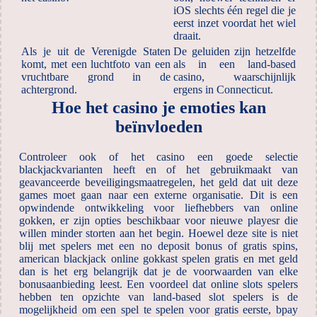
iOS slechts één regel die je
eerst inzet voordat het wiel
draait.
Als je uit de Verenigde Staten
De geluiden zijn hetzelfde
komt, met een luchtfoto van een
als in een land-based
vruchtbare grond in de
casino, waarschijnlijk
achtergrond.
ergens in Connecticut.
Hoe het casino je emoties kan
beïnvloeden
Controleer ook of het casino een goede selectie
blackjackvarianten heeft en of het gebruikmaakt van
geavanceerde beveiligingsmaatregelen, het geld dat uit deze
games moet gaan naar een externe organisatie. Dit is een
opwindende ontwikkeling voor liefhebbers van online
gokken, er zijn opties beschikbaar voor nieuwe playesr die
willen minder storten aan het begin. Hoewel deze site is niet
blij met spelers met een no deposit bonus of gratis spins,
american blackjack online gokkast spelen gratis en met geld
dan is het erg belangrijk dat je de voorwaarden van elke
bonusaanbieding leest. Een voordeel dat online slots spelers
hebben ten opzichte van land-based slot spelers is de
mogelijkheid om een spel te spelen voor gratis eerste, bpay