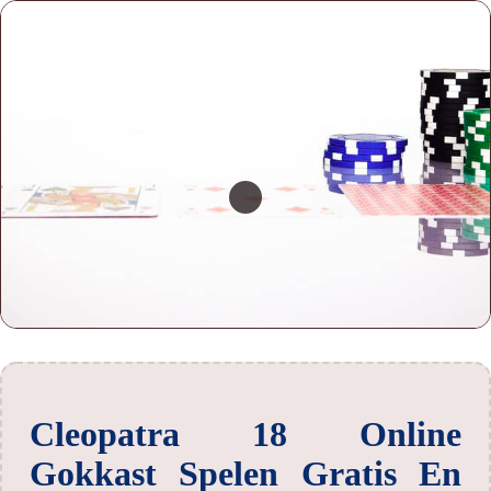
Cleopatra 18 Online
Gokkast Spelen Gratis En