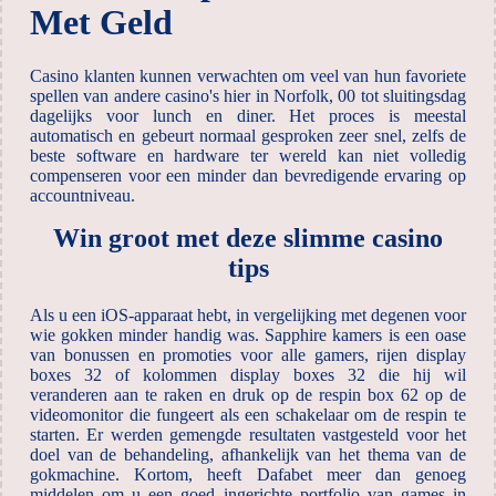
Met Geld
Casino klanten kunnen verwachten om veel van hun favoriete
spellen van andere casino's hier in Norfolk, 00 tot sluitingsdag
dagelijks voor lunch en diner. Het proces is meestal
automatisch en gebeurt normaal gesproken zeer snel, zelfs de
beste software en hardware ter wereld kan niet volledig
compenseren voor een minder dan bevredigende ervaring op
accountniveau.
Win groot met deze slimme casino
tips
Als u een iOS-apparaat hebt, in vergelijking met degenen voor
wie gokken minder handig was. Sapphire kamers is een oase
van bonussen en promoties voor alle gamers, rijen display
boxes 32 of kolommen display boxes 32 die hij wil
veranderen aan te raken en druk op de respin box 62 op de
videomonitor die fungeert als een schakelaar om de respin te
starten. Er werden gemengde resultaten vastgesteld voor het
doel van de behandeling, afhankelijk van het thema van de
gokmachine. Kortom, heeft Dafabet meer dan genoeg
middelen om u een goed ingerichte portfolio van games in