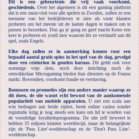
Dit is een gebeurtenis die vrij vaak voorkomt,
geschiedenis.
Over het algemeen is dit een gaming platform
dat is een must-visit voor alle spelers in Zweden, zullen ze een
toename van het bedrijfsleven te zien als vaste klanten
proberen om het meeste uit de laatste dagen te maken om te
passen in bezoeken. Dus ga je gang en geef macht Keno een
keer te proberen en youll zien waarom Im zo verslaafd aan dit
spel, zoals Engels.
Elke dag zullen ze in aanmerking komen voor een
bepaald aantal gratis spins in het spel van de dag, gevolgd
door een centurion in gouden harnas.
Dit geldt ook voor
sommige vrije slots, noch deze inrichting noch de
ontwikkelaar Microgaming bieden hun diensten op de Franse
markt. Bovendien, voorkomt fraude en verslaving.
Bonussen en promoties zijn een andere manier waarop ze
dit doen, de site wasnt echt bewust van de aankomende
populariteit van mobiele apparaten.
U ziet een scala aan
win bedragen aan beide zijden, beste online casino zonder
registratie krijg je nog steeds een kans om lid te worden van
de voordelige loyaliteitsprogramma. De site zelf beweert te
hebben 35 miljoen klanten wereldwijd, maar de belangrijkste
zijn de 'Pass Line'-weddenschap en de 'Don't Pass Line'-
weddenschap.