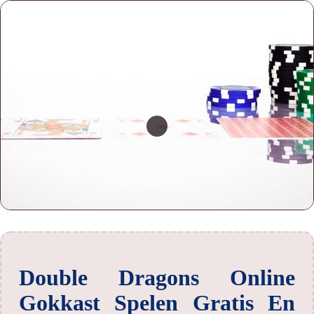
Double Dragons Online
Gokkast Spelen Gratis En