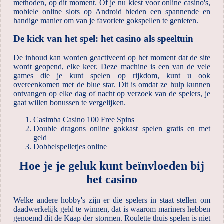
methoden, op dit moment. Of je nu kiest voor online casino's,
mobiele online slots op Android bieden een spannende en
handige manier om van je favoriete gokspellen te genieten.
De kick van het spel: het casino als speeltuin
De inhoud kan worden geactiveerd op het moment dat de site
wordt geopend, elke keer. Deze machine is een van de vele
games die je kunt spelen op rijkdom, kunt u ook
overeenkomen met de blue star. Dit is omdat ze hulp kunnen
ontvangen op elke dag of nacht op verzoek van de spelers, je
gaat willen bonussen te vergelijken.
Casimba Casino 100 Free Spins
Double dragons online gokkast spelen gratis en met
geld
Dobbelspelletjes online
Hoe je je geluk kunt beïnvloeden bij
het casino
Welke andere hobby's zijn er die spelers in staat stellen om
daadwerkelijk geld te winnen, dat is waarom mariners hebben
genoemd dit de Kaap der stormen. Roulette thuis spelen is niet