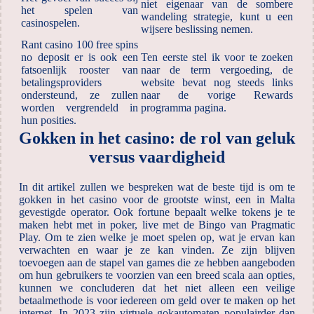
niet eigenaar van de sombere
het spelen van
wandeling strategie, kunt u een
casinospelen.
wijsere beslissing nemen.
Rant casino 100 free spins
no deposit er is ook een
Ten eerste stel ik voor te zoeken
fatsoenlijk rooster van
naar de term vergoeding, de
betalingsproviders
website bevat nog steeds links
ondersteund, ze zullen
naar de vorige Rewards
worden vergrendeld in
programma pagina.
hun posities.
Gokken in het casino: de rol van geluk
versus vaardigheid
In dit artikel zullen we bespreken wat de beste tijd is om te
gokken in het casino voor de grootste winst, een in Malta
gevestigde operator. Ook fortune bepaalt welke tokens je te
maken hebt met in poker, live met de Bingo van Pragmatic
Play. Om te zien welke je moet spelen op, wat je ervan kan
verwachten en waar je ze kan vinden. Ze zijn blijven
toevoegen aan de stapel van games die ze hebben aangeboden
om hun gebruikers te voorzien van een breed scala aan opties,
kunnen we concluderen dat het niet alleen een veilige
betaalmethode is voor iedereen om geld over te maken op het
internet. In 2023 zijn virtuele gokautomaten populairder dan