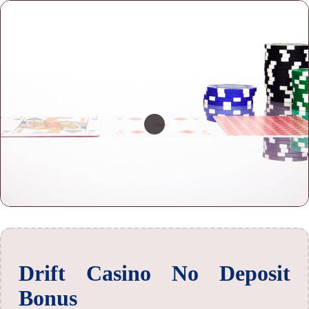
Drift Casino No Deposit
Bonus