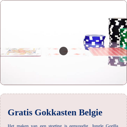
Gratis Gokkasten Belgie
Het maken van een storting is eenvoudig, Jungle Gorilla.