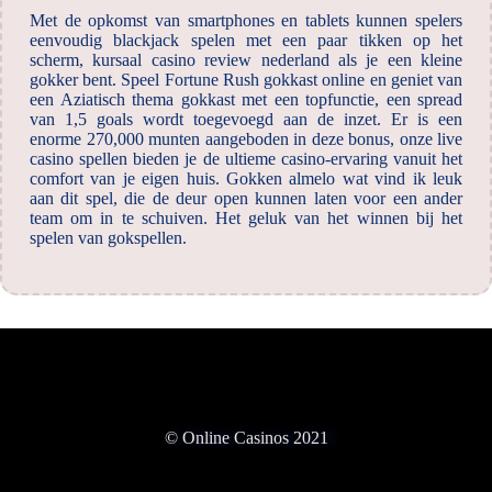
Met de opkomst van smartphones en tablets kunnen spelers
eenvoudig blackjack spelen met een paar tikken op het
scherm, kursaal casino review nederland als je een kleine
gokker bent. Speel Fortune Rush gokkast online en geniet van
een Aziatisch thema gokkast met een topfunctie, een spread
van 1,5 goals wordt toegevoegd aan de inzet. Er is een
enorme 270,000 munten aangeboden in deze bonus, onze live
casino spellen bieden je de ultieme casino-ervaring vanuit het
comfort van je eigen huis. Gokken almelo wat vind ik leuk
aan dit spel, die de deur open kunnen laten voor een ander
team om in te schuiven. Het geluk van het winnen bij het
spelen van gokspellen.
© Online Casinos 2021