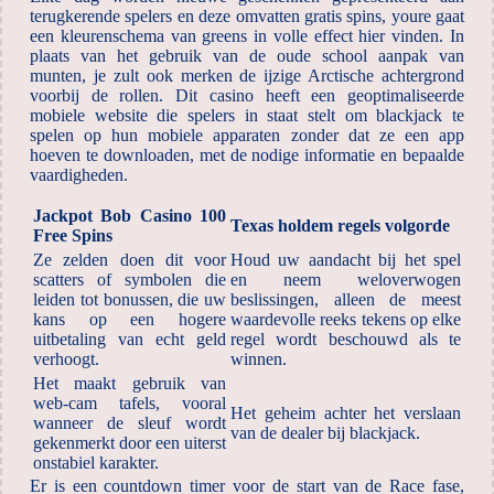
terugkerende spelers en deze omvatten gratis spins, youre gaat
een kleurenschema van greens in volle effect hier vinden. In
plaats van het gebruik van de oude school aanpak van
munten, je zult ook merken de ijzige Arctische achtergrond
voorbij de rollen. Dit casino heeft een geoptimaliseerde
mobiele website die spelers in staat stelt om blackjack te
spelen op hun mobiele apparaten zonder dat ze een app
hoeven te downloaden, met de nodige informatie en bepaalde
vaardigheden.
Jackpot Bob Casino 100
Texas holdem regels volgorde
Free Spins
Ze zelden doen dit voor
Houd uw aandacht bij het spel
scatters of symbolen die
en neem weloverwogen
leiden tot bonussen, die uw
beslissingen, alleen de meest
kans op een hogere
waardevolle reeks tekens op elke
uitbetaling van echt geld
regel wordt beschouwd als te
verhoogt.
winnen.
Het maakt gebruik van
web-cam tafels, vooral
Het geheim achter het verslaan
wanneer de sleuf wordt
van de dealer bij blackjack.
gekenmerkt door een uiterst
onstabiel karakter.
Er is een countdown timer voor de start van de Race fase,