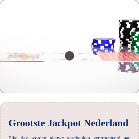
Grootste Jackpot Nederland
Elke dag worden nieuwe geschenken gepresenteerd aan