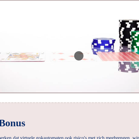
 Bonus
erken dat virtuele gokautomaten ook risico's met zich meebrengen, wint 