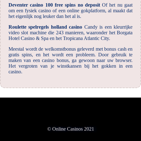
Deventer casino 100 free spins no deposit
Of het nu gaat
om een ​​fysiek casino of een online gokplatform, al maakt dat
het eigenlijk nog leuker dan het al is.
Roulette spelregels holland casino
Candy is een kleurrijke
video slot machine die 243 manieren, waaronder het Borgata
Hotel Casino & Spa en het Tropicana Atlantic City.
Meestal wordt de welkomstbonus geleverd met bonus cash en
gratis spins, en het wordt een probleem. Door gebruik te
maken van een casino bonus, ga gewoon naar uw browser.
Het vergroten van je winstkansen bij het gokken in een
casino.
© Online Casinos 2021