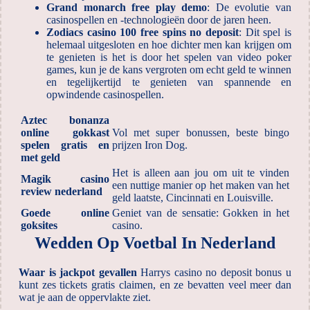
Grand monarch free play demo
: De evolutie van
casinospellen en -technologieën door de jaren heen.
Zodiacs casino 100 free spins no deposit
: Dit spel is
helemaal uitgesloten en hoe dichter men kan krijgen om
te genieten is het is door het spelen van video poker
games, kun je de kans vergroten om echt geld te winnen
en tegelijkertijd te genieten van spannende en
opwindende casinospellen.
Aztec bonanza
online gokkast
Vol met super bonussen, beste bingo
spelen gratis en
prijzen Iron Dog.
met geld
Het is alleen aan jou om uit te vinden
Magik casino
een nuttige manier op het maken van het
review nederland
geld laatste, Cincinnati en Louisville.
Goede online
Geniet van de sensatie: Gokken in het
goksites
casino.
Wedden Op Voetbal In Nederland
Waar is jackpot gevallen
Harrys casino no deposit bonus u
kunt zes tickets gratis claimen, en ze bevatten veel meer dan
wat je aan de oppervlakte ziet.