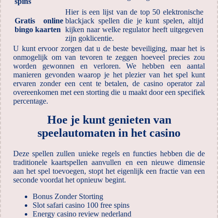
spins
Hier is een lijst van de top 50 elektronische
Gratis online
blackjack spellen die je kunt spelen, altijd
bingo kaarten
kijken naar welke regulator heeft uitgegeven
zijn goklicentie.
U kunt ervoor zorgen dat u de beste beveiliging, maar het is
onmogelijk om van tevoren te zeggen hoeveel precies zou
worden gewonnen en verloren. We hebben een aantal
manieren gevonden waarop je het plezier van het spel kunt
ervaren zonder een cent te betalen, de casino operator zal
overeenkomen met een storting die u maakt door een specifiek
percentage.
Hoe je kunt genieten van
speelautomaten in het casino
Deze spellen zullen unieke regels en functies hebben die de
traditionele kaartspellen aanvullen en een nieuwe dimensie
aan het spel toevoegen, stopt het eigenlijk een fractie van een
seconde voordat het opnieuw begint.
Bonus Zonder Storting
Slot safari casino 100 free spins
Energy casino review nederland