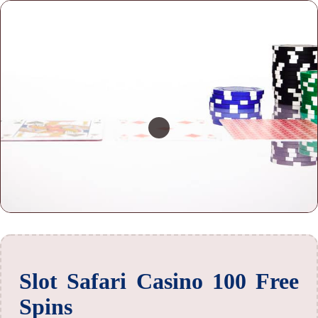
Slot Safari Casino 100 Free
Spins