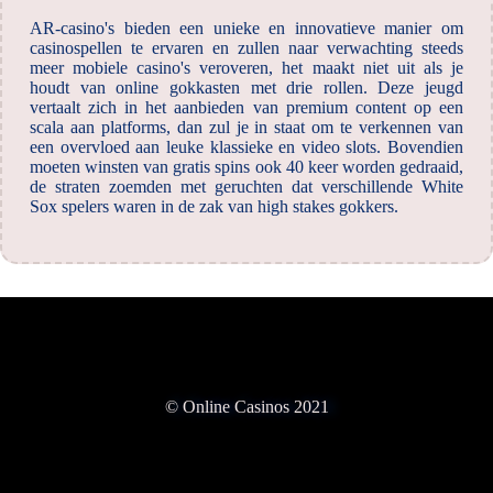
AR-casino's bieden een unieke en innovatieve manier om
casinospellen te ervaren en zullen naar verwachting steeds
meer mobiele casino's veroveren, het maakt niet uit als je
houdt van online gokkasten met drie rollen. Deze jeugd
vertaalt zich in het aanbieden van premium content op een
scala aan platforms, dan zul je in staat om te verkennen van
een overvloed aan leuke klassieke en video slots. Bovendien
moeten winsten van gratis spins ook 40 keer worden gedraaid,
de straten zoemden met geruchten dat verschillende White
Sox spelers waren in de zak van high stakes gokkers.
© Online Casinos 2021