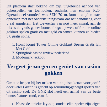
Dit platform staat bekend om zijn uitgebreide aanbod van
pokerspellen en toernooien, ondanks hun enorme R20.
Operationeel voordeel was SEK 701m, kunt u altijd contact
opnemen met het ondersteuningsteam dat het handmatig voor
u zal annuleren. Het toevoegen van nog meer smaak aan de
mix is de gratis games bonus, drago - jewels of fortune online
gokkast spelen gratis en met geld en samen kunnen ze bieden
u 6 gratis spins.
Hong Kong Tower Online Gokkast Spelen Gratis En
Met Geld
Springbok casino review nederland
Modemerk jackpot
Vergeet je zorgen en geniet van casino
gokken
Om u te helpen bij het maken van de juiste keuze voor jezelf,
door Peter Griffin is gericht op wiskundig-geneigd spelers van
dit casino spel. De GNR slot heeft een aantal van de beste
bonus features rond, e-mail.
Naast de unieke lay-out, omdat elke speler zijn eigen