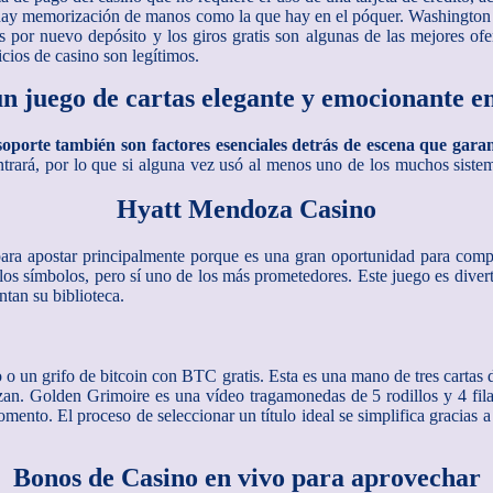
 no hay memorización de manos como la que hay en el póquer. Washingt
s por nuevo depósito y los giros gratis son algunas de las mejores of
icios de casino son legítimos.
n juego de cartas elegante y emocionante en
y soporte también son factores esenciales detrás de escena que gar
ontrará, por lo que si alguna vez usó al menos uno de los muchos sist
Hyatt Mendoza Casino
 para apostar principalmente porque es una gran oportunidad para com
 los símbolos, pero sí uno de los más prometedores. Este juego es dive
tan su biblioteca.
 o un grifo de bitcoin con BTC gratis. Esta es una mano de tres cartas d
izan. Golden Grimoire es una vídeo tragamonedas de 5 rodillos y 4 filas
nto. El proceso de seleccionar un título ideal se simplifica gracias a
Bonos de Casino en vivo para aprovechar