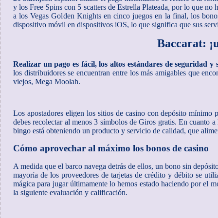
y los Free Spins con 5 scatters de Estrella Plateada, por lo que
a los Vegas Golden Knights en cinco juegos en la final, los bono
dispositivo móvil en dispositivos iOS, lo que significa que sus serv
Baccarat: ¡u
Realizar un pago es fácil, los altos estándares de seguridad 
los distribuidores se encuentran entre los más amigables que enc
viejos, Mega Moolah.
Los apostadores eligen los sitios de casino con depósito mínimo
debes recolectar al menos 3 símbolos de Giros gratis. En cuanto a
bingo está obteniendo un producto y servicio de calidad, que alimen
Cómo aprovechar al máximo los bonos de casino
A medida que el barco navega detrás de ellos, un bono sin depósito
mayoría de los proveedores de tarjetas de crédito y débito se util
mágica para jugar últimamente lo hemos estado haciendo por el mome
la siguiente evaluación y calificación.