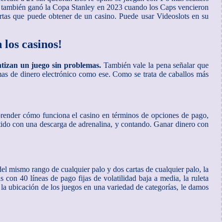
on también ganó la Copa Stanley en 2023 cuando los Caps vencieron
ertas que puede obtener de un casino. Puede usar Videoslots en su
 los casinos!
antizan un juego sin problemas.
También vale la pena señalar que
emas de dinero electrónico como ese.
Como se trata de caballos más
prender cómo funciona el casino en términos de opciones de pago,
rtido con una descarga de adrenalina, y contando. Ganar dinero con
el mismo rango de cualquier palo y dos cartas de cualquier palo, la
 con 40 líneas de pago fijas de volatilidad baja a media, la ruleta
 la ubicación de los juegos en una variedad de categorías, le damos