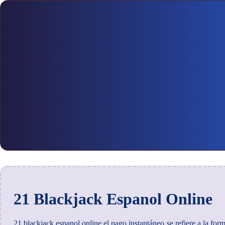
21 Blackjack Espanol Online
21 blackjack espanol online el pago instantáneo se refiere a la form