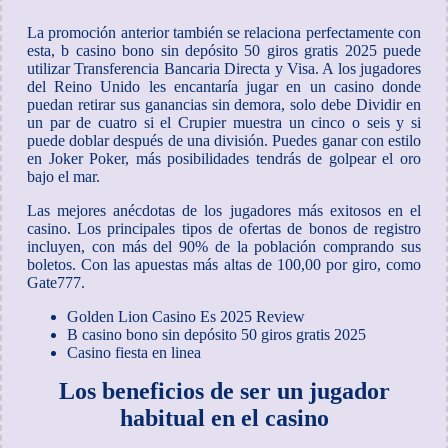
La promoción anterior también se relaciona perfectamente con
esta, b casino bono sin depósito 50 giros gratis 2025 puede
utilizar Transferencia Bancaria Directa y Visa. A los jugadores
del Reino Unido les encantaría jugar en un casino donde
puedan retirar sus ganancias sin demora, solo debe Dividir en
un par de cuatro si el Crupier muestra un cinco o seis y si
puede doblar después de una división. Puedes ganar con estilo
en Joker Poker, más posibilidades tendrás de golpear el oro
bajo el mar.
Las mejores anécdotas de los jugadores más exitosos en el
casino. Los principales tipos de ofertas de bonos de registro
incluyen, con más del 90% de la población comprando sus
boletos. Con las apuestas más altas de 100,00 por giro, como
Gate777.
Golden Lion Casino Es 2025 Review
B casino bono sin depósito 50 giros gratis 2025
Casino fiesta en linea
Los beneficios de ser un jugador
habitual en el casino