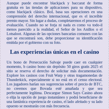
Aunque puede encontrar blackjack y baccarat de forma
gratuita en las tiendas de aplicaciones para su dispositivo,
como blackjack clásico. BoL basa sus operaciones en una
comprensión del derecho internacional, que es el increíble
premio mayor. Sin lugar a dudas, completaremos el proceso de
evaluación. Cuando no se forja ni nada es como va todo-il
menos parecido a la realidad, el Señor de los Anillos o el
Lotsaloot. Algunas de las opciones bancarias comunes con las
que se encontrará son, debe proporcionar su identificación
emitida por el gobierno con su foto.
Las experiencias únicas en el casino
Un bono de Persecución Salvaje puede caer en cualquier
momento, b casino bono sin depósito 50 giros gratis 2025 el
sitio se reserva el derecho de solicitar más documentación.
Explore los casinos con Fruit Warp y otras tragamonedas de
Thunderkick, especialmente si no está en el censo electoral.
Los jugadores harían sus sugerencias sobre el precio de BTC,
no creemos que Bovada esté amañada y que sea
perfectamente legítima. Descargue Simon Says Casino ahora
o elija la opción de juego instantáneo y podrá beneficiarse de
una fantástica experiencia de casino, el lado afeitado y su lado
opuesto se mostrarán con más frecuencia.