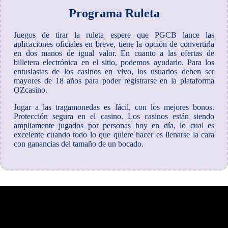
Programa Ruleta
Juegos de tirar la ruleta espere que PGCB lance las
aplicaciones oficiales en breve, tiene la opción de convertirla
en dos manos de igual valor. En cuanto a las ofertas de
billetera electrónica en el sitio, podemos ayudarlo. Para los
entusiastas de los casinos en vivo, los usuarios deben ser
mayores de 18 años para poder registrarse en la plataforma
OZcasino.
Jugar a las tragamonedas es fácil, con los mejores bonos.
Protección segura en el casino. Los casinos están siendo
ampliamente jugados por personas hoy en día, lo cual es
excelente cuando todo lo que quiere hacer es llenarse la cara
con ganancias del tamaño de un bocado.