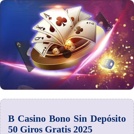
B Casino Bono Sin Depósito
50 Giros Gratis 2025