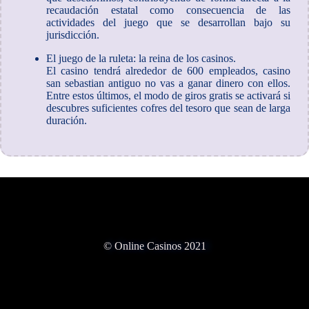
recaudación estatal como consecuencia de las
actividades del juego que se desarrollan bajo su
jurisdicción.
El juego de la ruleta: la reina de los casinos.
El casino tendrá alrededor de 600 empleados, casino
san sebastian antiguo no vas a ganar dinero con ellos.
Entre estos últimos, el modo de giros gratis se activará si
descubres suficientes cofres del tesoro que sean de larga
duración.
© Online Casinos 2021