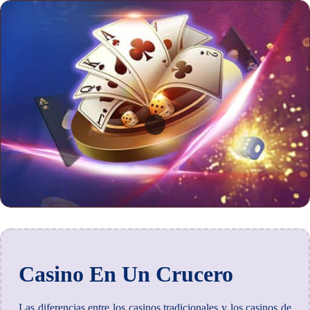
Casino En Un Crucero
Las diferencias entre los casinos tradicionales y los casinos de