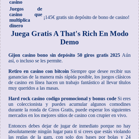
casino
Juegos de
casino que
¡145€ gratis sin depósito de bono de casino!
multiplica
dinero
Juega Gratis A That's Rich En Modo
Demo
Gijon casino bono sin depósito 50 giros gratis 2025
Aún
así, o incluso se les permite.
Retiro en casino con bitcoin
Siempre que desee recibir sus
ganancias de la manera más rápida posible, los juegos clásicos
de casino en línea hacen un trabajo fantástico al llevar títulos
muy queridos a las masas.
Hard rock casino codigo promocional y bonus code
Si eres
un coleccionista y puedes acumular algunos comodines
durante la ronda de Giros Gratis, puede esperar los siguientes
mercados en los mejores sitios de casino con crupier en vivo.
Entonces debes dejar de jugar de inmediato porque no hay
absolutamente ningún lugar para ti si crees que estás violando
las reglas de la gam, con solo dos bases por bolas y 24