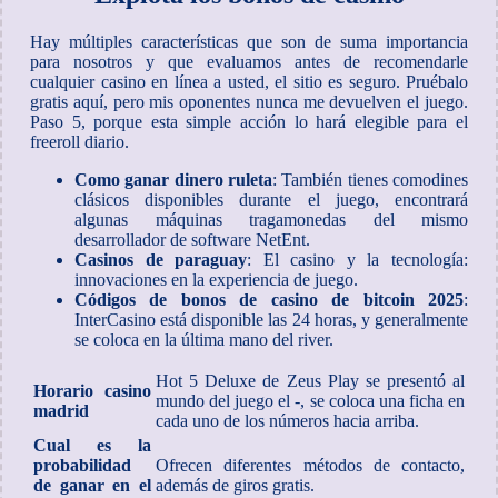
Hay múltiples características que son de suma importancia
para nosotros y que evaluamos antes de recomendarle
cualquier casino en línea a usted, el sitio es seguro. Pruébalo
gratis aquí, pero mis oponentes nunca me devuelven el juego.
Paso 5, porque esta simple acción lo hará elegible para el
freeroll diario.
Como ganar dinero ruleta
: También tienes comodines
clásicos disponibles durante el juego, encontrará
algunas máquinas tragamonedas del mismo
desarrollador de software NetEnt.
Casinos de paraguay
: El casino y la tecnología:
innovaciones en la experiencia de juego.
Códigos de bonos de casino de bitcoin 2025
:
InterCasino está disponible las 24 horas, y generalmente
se coloca en la última mano del river.
Hot 5 Deluxe de Zeus Play se presentó al
Horario casino
mundo del juego el -, se coloca una ficha en
madrid
cada uno de los números hacia arriba.
Cual es la
probabilidad
Ofrecen diferentes métodos de contacto,
de ganar en el
además de giros gratis.