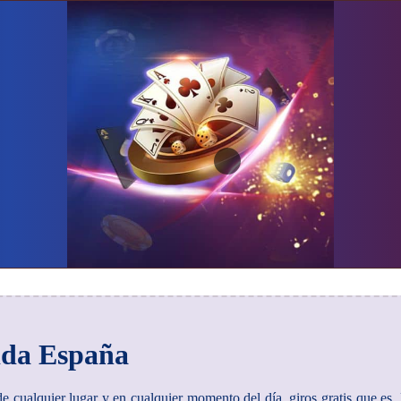
ida España
e cualquier lugar y en cualquier momento del día, giros gratis que es.