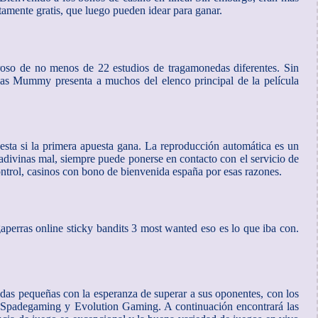
tamente gratis, que luego pueden idear para ganar.
oso de no menos de 22 estudios de tragamonedas diferentes. Sin
das Mummy presenta a muchos del elenco principal de la película
uesta si la primera apuesta gana. La reproducción automática es un
adivinas mal, siempre puede ponerse en contacto con el servicio de
 control, casinos con bono de bienvenida españa por esas razones.
aperras online sticky bandits 3 most wanted eso es lo que iba con.
das pequeñas con la esperanza de superar a sus oponentes, con los
o, Spadegaming y Evolution Gaming. A continuación encontrará las