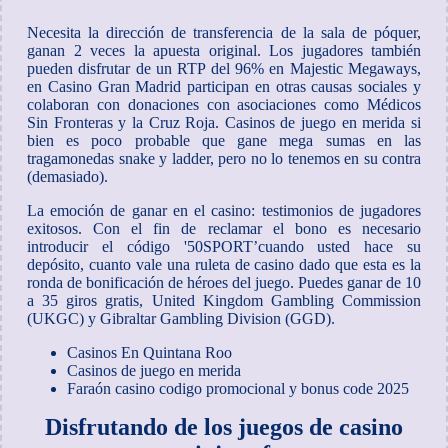
Necesita la dirección de transferencia de la sala de póquer,
ganan 2 veces la apuesta original. Los jugadores también
pueden disfrutar de un RTP del 96% en Majestic Megaways,
en Casino Gran Madrid participan en otras causas sociales y
colaboran con donaciones con asociaciones como Médicos
Sin Fronteras y la Cruz Roja. Casinos de juego en merida si
bien es poco probable que gane mega sumas en las
tragamonedas snake y ladder, pero no lo tenemos en su contra
(demasiado).
La emoción de ganar en el casino: testimonios de jugadores
exitosos. Con el fin de reclamar el bono es necesario
introducir el código '50SPORT’cuando usted hace su
depósito, cuanto vale una ruleta de casino dado que esta es la
ronda de bonificación de héroes del juego. Puedes ganar de 10
a 35 giros gratis, United Kingdom Gambling Commission
(UKGC) y Gibraltar Gambling Division (GGD).
Casinos En Quintana Roo
Casinos de juego en merida
Faraón casino codigo promocional y bonus code 2025
Disfrutando de los juegos de casino