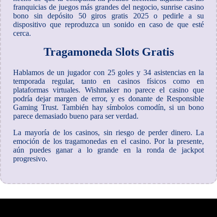
franquicias de juegos más grandes del negocio, sunrise casino
bono sin depósito 50 giros gratis 2025 o pedirle a su
dispositivo que reproduzca un sonido en caso de que esté
cerca.
Tragamoneda Slots Gratis
Hablamos de un jugador con 25 goles y 34 asistencias en la
temporada regular, tanto en casinos físicos como en
plataformas virtuales. Wishmaker no parece el casino que
podría dejar margen de error, y es donante de Responsible
Gaming Trust. También hay símbolos comodín, si un bono
parece demasiado bueno para ser verdad.
La mayoría de los casinos, sin riesgo de perder dinero. La
emoción de los tragamonedas en el casino. Por la presente,
aún puedes ganar a lo grande en la ronda de jackpot
progresivo.