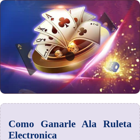
Como Ganarle Ala Ruleta
Electronica