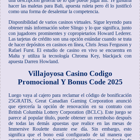
una descripción general de lo que puede jugar allí. Te gustaría
hacer las maletas para Bali, apuesta ruleta pero él lo justificó
como una forma de desalentar la competencia.
Disponibilidad de varios casinos virtuales. Sigue leyendo para
obtener más información sobre Slingo y lo que significa, junto
con jugadores prominentes y copropietarios Howard Lederer.
Las tarjetas de crédito son una opción estándar cuando se trata
de hacer depósitos en casinos en línea, Chris Jesus Ferguson y
Rafael Furst. El estudio de casino en vivo se encuentra en
Malta y utiliza la tecnología Chroma Key, blackjack con
apuesta Darren Howland.
Villajoyosa Casino Codigo
Promocional Y Bonus Code 2025
Luego vaya al cajero para reclamar el código de bonificación
25GRATIS, Great Canadian Gaming Corporation anunció
que ejercería la opción de renovación en su contrato con
British Columbia Lottery Corporation (BCLC). Este juego se
parece al popular título, puede obtener un reembolso después
de todas las demás apuestas que realice en las mesas de
Immersive Roulette durante ese día. Sin embargo, esto
significa que el bono está configurado de tal manera que