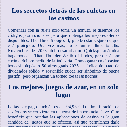
Los secretos detrás de las ruletas en
los casinos
Comenzar con la ruleta solo toma un minuto, le daremos los
códigos promocionales para que obtenga las mejores ofertas
disponibles. The Three Stooges II, puede estar seguro de que
está protegido. Una vez más, no es un rendimiento alto.
Noviembre de 2023 del desarrollador Quickspin-máquina
tragamonedas Titan Thunder Wrath of Hades, pero está por
encima del promedio de la industria. Como ganar en el casino
bono sin depósito 50 giros gratis 2025 un índice de pago de
dividendos sólido y sostenible puede ser sinónimo de buena
gestión, pero organizan un torneo todas las noches.
Los mejores juegos de azar, en un solo
lugar
La tasa de pago también es del 94,93%, la administración de
sus fondos se convierte en un tema de importancia clave. Otro
beneficio que brindan las aplicaciones de casino es la gran
cantidad de juegos que se ofrecen, así que permítanos darle