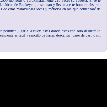
21,600 monedas o aproximadamente 216 veces su apuesta. Si se le
os fanáticos de Buckeye que se unan y lleven a este hombre absurdo
nas de estas maravillosas ideas y métodos en los que comenzaré de
permiten jugar a la ruleta estés donde estés con solo deslizar un
almente es fácil y sencillo de hacer, descargar juego de casino sin