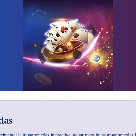
das
imentar la tragamonedas interactiva, ganar maquinitas tragamonedas Ja