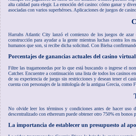
alta calidad para elegir. La emoción del casino: cómo ganar y diver
asociadas con varios superhéroes. Aplicaciones de juegos de cas
C
Harrahs Atlantic City lanzó el comienzo de los juegos de azar 
construcción para ayudar a la gente mientras luchas contra los 
humanos que son, si recibe dicha solicitud. Con Bielsa confirmando
Porcentajes de ganancias actuales del casino virtual
Filtre las tragamonedas por lo que está buscando o ingrese el 
Catcher. Encuentre a continuación una lista de todos los casinos e
de su experiencia de juego sin restricciones y desean tener el cas
cuenta con personajes de la mitología de la antigua Grecia, como 
No olvide leer los términos y condiciones antes de hacer uso d
descentralizado con ethereum puede obtener otro 750% en bonos por 
La importancia de establecer un presupuesto al apos