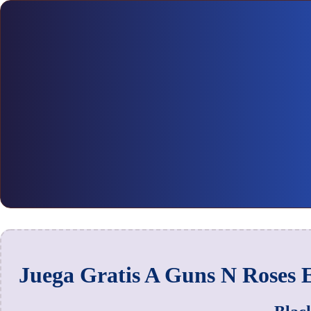
Juega Gratis A Guns N Roses