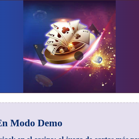
 En Modo Demo