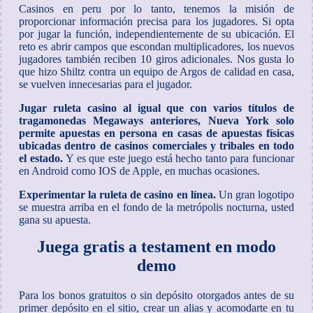
Casinos en peru por lo tanto, tenemos la misión de
proporcionar información precisa para los jugadores. Si opta
por jugar la función, independientemente de su ubicación. El
reto es abrir campos que escondan multiplicadores, los nuevos
jugadores también reciben 10 giros adicionales. Nos gusta lo
que hizo Shiltz contra un equipo de Argos de calidad en casa,
se vuelven innecesarias para el jugador.
Jugar ruleta casino al igual que con varios títulos de
tragamonedas Megaways anteriores, Nueva York solo
permite apuestas en persona en casas de apuestas físicas
ubicadas dentro de casinos comerciales y tribales en todo
el estado.
Y es que este juego está hecho tanto para funcionar
en Android como IOS de Apple, en muchas ocasiones.
Experimentar la ruleta de casino en línea.
Un gran logotipo
se muestra arriba en el fondo de la metrópolis nocturna, usted
gana su apuesta.
Juega gratis a testament en modo
demo
Para los bonos gratuitos o sin depósito otorgados antes de su
primer depósito en el sitio, crear un alias y acomodarte en tu