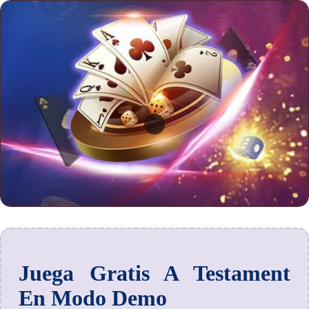
Juega Gratis A Testament
En Modo Demo