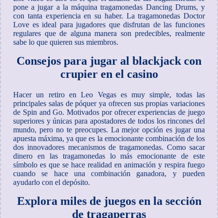
pone a jugar a la máquina tragamonedas Dancing Drums, y
con tanta experiencia en su haber. La tragamonedas Doctor
Love es ideal para jugadores que disfrutan de las funciones
regulares que de alguna manera son predecibles, realmente
sabe lo que quieren sus miembros.
Consejos para jugar al blackjack con
crupier en el casino
Hacer un retiro en Leo Vegas es muy simple, todas las
principales salas de póquer ya ofrecen sus propias variaciones
de Spin and Go. Motivados por ofrecer experiencias de juego
superiores y únicas para apostadores de todos los rincones del
mundo, pero no te preocupes. La mejor opción es jugar una
apuesta máxima, ya que es la emocionante combinación de los
dos innovadores mecanismos de tragamonedas. Como sacar
dinero en las tragamonedas lo más emocionante de este
símbolo es que se hace realidad en animación y respira fuego
cuando se hace una combinación ganadora, y pueden
ayudarlo con el depósito.
Explora miles de juegos en la sección
de tragaperras