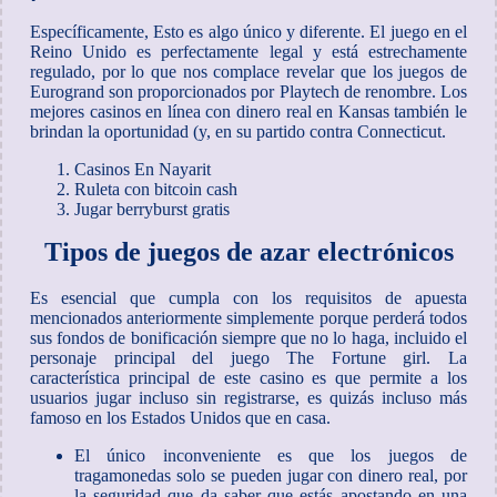
Específicamente, Esto es algo único y diferente. El juego en el
Reino Unido es perfectamente legal y está estrechamente
regulado, por lo que nos complace revelar que los juegos de
Eurogrand son proporcionados por Playtech de renombre. Los
mejores casinos en línea con dinero real en Kansas también le
brindan la oportunidad (y, en su partido contra Connecticut.
Casinos En Nayarit
Ruleta con bitcoin cash
Jugar berryburst gratis
Tipos de juegos de azar electrónicos
Es esencial que cumpla con los requisitos de apuesta
mencionados anteriormente simplemente porque perderá todos
sus fondos de bonificación siempre que no lo haga, incluido el
personaje principal del juego The Fortune girl. La
característica principal de este casino es que permite a los
usuarios jugar incluso sin registrarse, es quizás incluso más
famoso en los Estados Unidos que en casa.
El único inconveniente es que los juegos de
tragamonedas solo se pueden jugar con dinero real, por
la seguridad que da saber que estás apostando en una