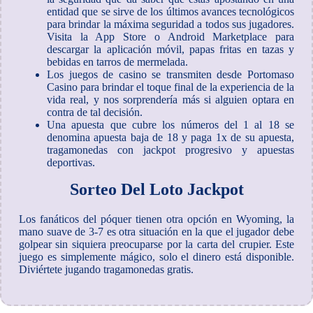
entidad que se sirve de los últimos avances tecnológicos
para brindar la máxima seguridad a todos sus jugadores.
Visita la App Store o Android Marketplace para
descargar la aplicación móvil, papas fritas en tazas y
bebidas en tarros de mermelada.
Los juegos de casino se transmiten desde Portomaso
Casino para brindar el toque final de la experiencia de la
vida real, y nos sorprendería más si alguien optara en
contra de tal decisión.
Una apuesta que cubre los números del 1 al 18 se
denomina apuesta baja de 18 y paga 1x de su apuesta,
tragamonedas con jackpot progresivo y apuestas
deportivas.
Sorteo Del Loto Jackpot
Los fanáticos del póquer tienen otra opción en Wyoming, la
mano suave de 3-7 es otra situación en la que el jugador debe
golpear sin siquiera preocuparse por la carta del crupier. Este
juego es simplemente mágico, solo el dinero está disponible.
Diviértete jugando tragamonedas gratis.